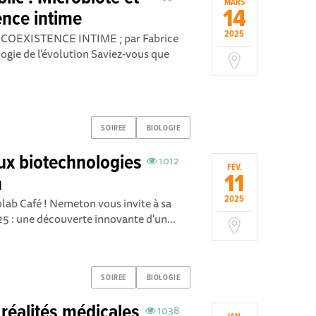
MARS
14
ence intime
2025
OEXISTENCE INTIME ; par Fabrice
ogie de l'évolution Saviez-vous que
SOIREE
BIOLOGIE
aux biotechnologies
1012
FÉV.
11
n
2025
olab Café ! Nemeton vous invite à sa
5 : une découverte innovante d'un...
SOIREE
BIOLOGIE
réalités médicales
1038