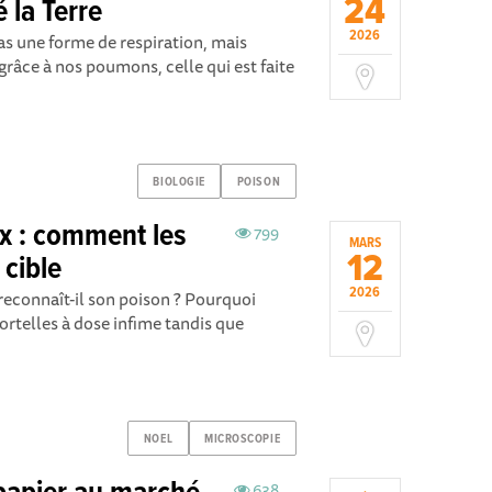
24
 la Terre
2026
pas une forme de respiration, mais
 grâce à nos poumons, celle qui est faite
BIOLOGIE
POISON
x : comment les
799
MARS
12
 cible
2026
connaît-il son poison ? Pourquoi
ortelles à dose infime tandis que
NOEL
MICROSCOPIE
638