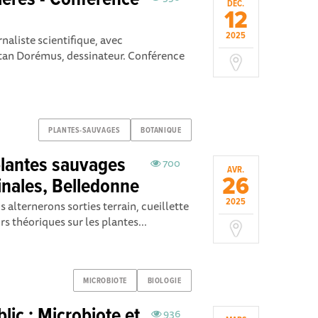
ières - Conférence
DÉC.
12
2025
naliste scientifique, avec
aëtan Dorémus, dessinateur. Conférence
PLANTES-SAUVAGES
BOTANIQUE
plantes sauvages
700
AVR.
26
inales, Belledonne
2025
 alternerons sorties terrain, cueillette
rs théoriques sur les plantes...
MICROBIOTE
BIOLOGIE
ic : Microbiote et
936