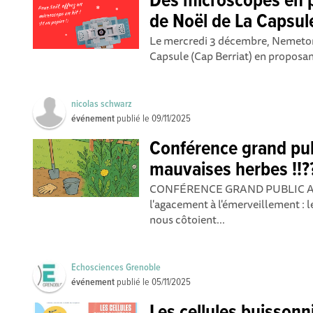
Des microscopes en 
de Noël de La Capsul
Le mercredi 3 décembre, Nemeton
Capsule (Cap Berriat) en proposant 
nicolas schwarz
événement
publié le
09/11/2025
Conférence grand pub
mauvaises herbes !!?
CONFÉRENCE GRAND PUBLIC A bas
l'agacement à l'émerveillement : l
nous côtoient...
Echosciences Grenoble
événement
publié le
05/11/2025