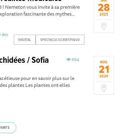
JAN.
28
fé ! Nemeton vous invite à sa première
xploration fascinante des mythes...
2025
e des
VEGETAL
SPECTACLE-SCIENTIFIQUE
chidées / Sofia
664
NOV.
21
2024
cétieuse pour en savoir plus sur le
es plantes Les plantes ont-elles
VANTS