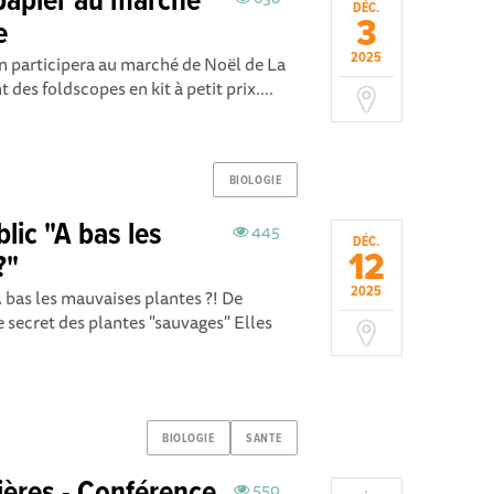
papier au marché
DÉC.
3
e
2025
 participera au marché de Noël de La
des foldscopes en kit à petit prix....
BIOLOGIE
lic "A bas les
445
DÉC.
12
?"
2025
 les mauvaises plantes ?! De
e secret des plantes "sauvages" Elles
BIOLOGIE
SANTE
550