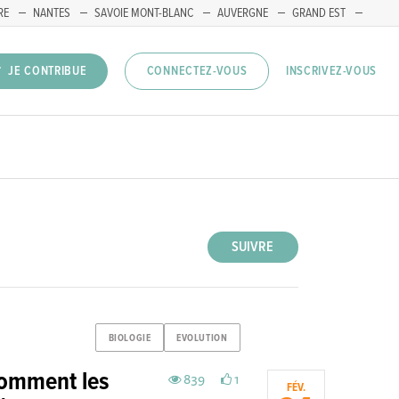
RE
NANTES
SAVOIE MONT-BLANC
AUVERGNE
GRAND EST
INSCRIVEZ-VOUS
JE CONTRIBUE
CONNECTEZ-VOUS
SUIVRE
BIOLOGIE
EVOLUTION
 comment les
839
1
FÉV.