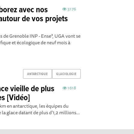
aborez avec nos
3176
autour de vos projets
es de Grenoble INP - Ense³, UGA vont se
ifique et écologique de neuf mois à
ANTARCTIQUE
GLACIOLOGIE
ce vieille de plus
1618
es [Vidéo]
km en antarctique, les équipes du
la glace datant de plus d’1,2 millions...