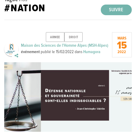
#NATION
SUIVRE
ARMEE
DROIT
MARS
15
Maison des Sciences de l'Homme Alpes (MSH-Alpes)
événement
publié le
15/02/2022
dans
Humagora
2022