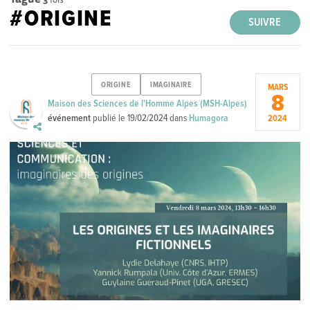
#ORIGINE
SUIVRE
ORIGINE
IMAGINAIRE
MARS
8
Maison des Sciences de l'Homme Alpes (MSH-Alpes)
événement
publié le
19/02/2024
dans
Humagora
2024