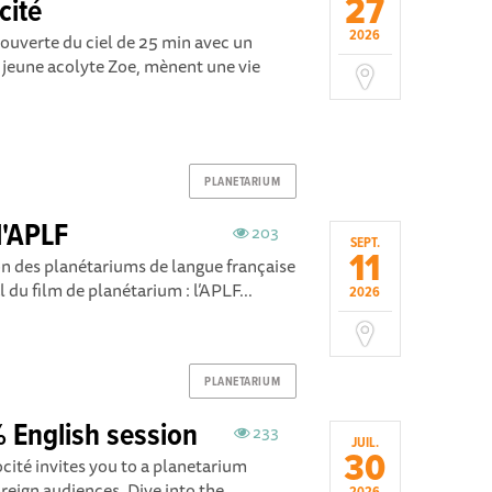
27
cité
2026
ouverte du ciel de 25 min avec un
 jeune acolyte Zoe, mènent une vie
PLANETARIUM
l'APLF
203
SEPT.
11
ion des planétariums de langue française
du film de planétarium : l’APLF...
2026
PLANETARIUM
 English session
233
JUIL.
30
té invites you to a planetarium
oreign audiences. Dive into the