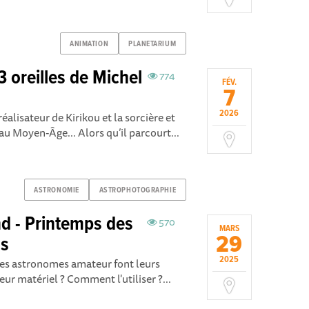
ANIMATION
PLANETARIUM
3 oreilles de Michel
774
FÉV.
7
2026
alisateur de Kirikou et la sorcière et
u Moyen-Âge... Alors qu’il parcourt...
ASTRONOMIE
ASTROPHOTOGRAPHIE
nd - Printemps des
570
MARS
29
ns
2025
es astronomes amateur font leurs
eur matériel ? Comment l'utiliser ?...