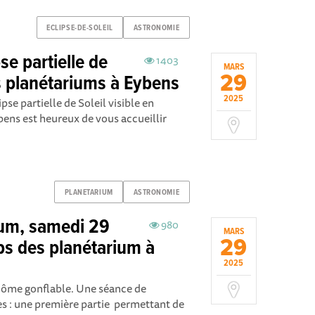
ECLIPSE-DE-SOLEIL
ASTRONOMIE
se partielle de
1403
MARS
29
s planétariums à Eybens
2025
se partielle de Soleil visible en
bens est heureux de vous accueillir
PLANETARIUM
ASTRONOMIE
ium, samedi 29
980
MARS
29
s des planétarium à
2025
dôme gonflable. Une séance de
es : une première partie permettant de