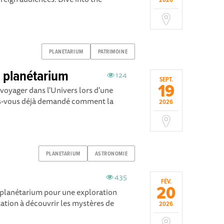
2026
PLANETARIUM
PATRIMOINE
u planétarium
124
SEPT.
19
voyager dans l'Univers lors d'une
es-vous déjà demandé comment la
2026
PLANETARIUM
ASTRONOMIE
435
FÉV.
20
u planétarium pour une exploration
tation à découvrir les mystères de
2026