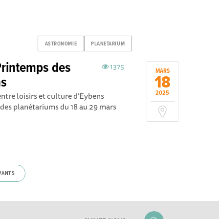
ASTRONOMIE
PLANETARIUM
Printemps des
1375
MARS
18
ns
2025
tre loisirs et culture d’Eybens
 des planétariums du 18 au 29 mars
VANTS