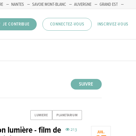
RE
NANTES
SAVOIE MONT-BLANC
AUVERGNE
GRAND EST
INSCRIVEZ-VOUS
JE CONTRIBUE
CONNECTEZ-VOUS
SUIVRE
LUMIERE
PLANETARIUM
n lumière - film de
213
JUIL.