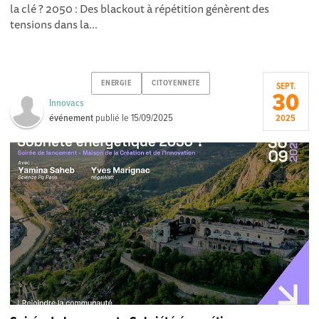
la clé ? 2050 : Des blackout à répétition génèrent des
tensions dans la...
ENERGIE
CITOYENNETE
SEPT.
30
Innovacs
événement
publié le
15/09/2025
2025