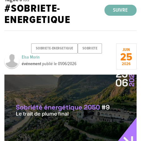
#SOBRIETE-
SUIVRE
ENERGETIQUE
SOBRIETE-ENERGETIQUE
SOBRIETE
JUIN
25
Elsa Morin
événement
publié le
01/06/2026
2026