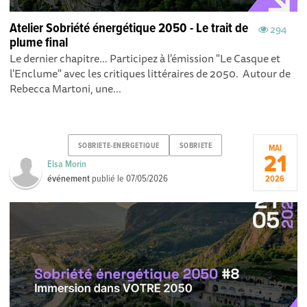
Atelier Sobriété énergétique 2050 - Le trait de
294
plume final
Le dernier chapitre… Participez à l'émission "Le Casque et
l'Enclume" avec les critiques littéraires de 2050. Autour de
Rebecca Martoni, une...
SOBRIETE-ENERGETIQUE
SOBRIETE
MAI
21
Elsa Morin
événement
publié le
07/05/2026
2026