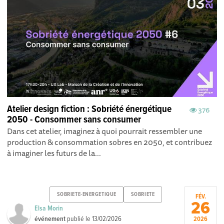
Atelier design fiction : Sobriété énergétique
376
2050 - Consommer sans consumer
Dans cet atelier, imaginez à quoi pourrait ressembler une
production & consommation sobres en 2050, et contribuez
à imaginer les futurs de la...
SOBRIETE-ENERGETIQUE
SOBRIETE
FÉV.
26
Elsa Morin
événement
publié le
13/02/2026
2026