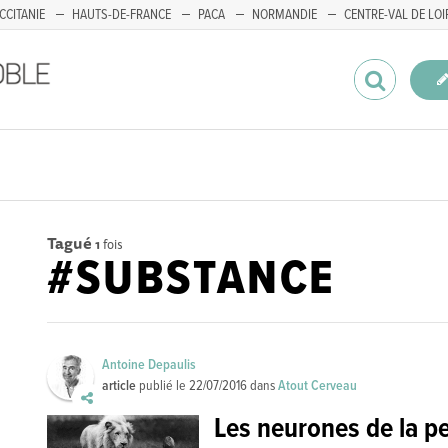
CCITANIE
HAUTS-DE-FRANCE
PACA
NORMANDIE
CENTRE-VAL DE LOI
Tagué
1
fois
#SUBSTANCE
Antoine Depaulis
article
publié le
22/07/2016
dans
Atout Cerveau
Les neurones de la p