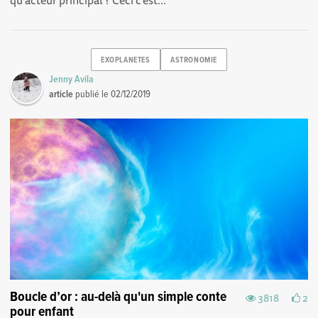
qu’acteur principal ? Ceci c’est...
EXOPLANETES
ASTRONOMIE
Jenny Avila
article
publié le
02/12/2019
Boucle d’or : au-delà qu'un simple conte
3818
2
pour enfant