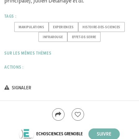
principale), Julien Delahaye
et al
.
TAGS :
MANIPULATIONS
EXPERIENCES
HISTOIRE-DES-SCIENCES
INFRAROUGE
EFFET-DE-SERRE
SUR LES MÊMES THÈMES
ACTIONS :
SIGNALER
ECHOSCIENCES GRENOBLE