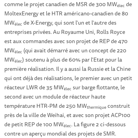
comme le projet canadien de MSR de 300 MW
de
élec
MoltexEnergy et le HTR américano-canadien de 80
MW
de X-Energy, qui sont l'un et l'autre des
élec
entreprises privées. Au Royaume Uni, Rolls Royce
est aux commandes avec son projet de REP de 470
MW
(qui avait démarré avec un concept de 220
élec
MW
) soutenu à plus de 60% par l'Etat pour la
élec
première réalisation. Il y a aussi la Russie et la Chine
qui ont déjà des réalisations, le premier avec un petit
réacteur LWR de 35 MW
sur barge flottante, le
élec
second avec un module de réacteur haute
température HTR-PM de 250 MW
construit
thermique
près de la ville de Weihai, et avec son projet ACP100
de petit REP de 100 MW
. La figure 2 ci-dessous
élec
contre un aperçu mondial des projets de SMR.