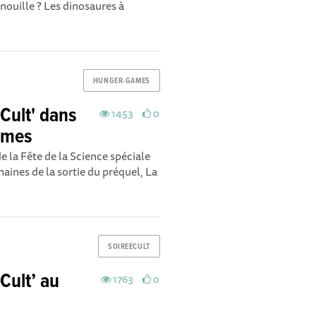
enouille ? Les dinosaures à
HUNGER-GAMES
Cult' dans
1453
0
ames
e la Fête de la Science spéciale
aines de la sortie du préquel, La
SOIREECULT
Cult’ au
1763
0