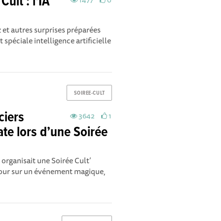
Cult : l'IA
 et autres surprises préparées
spéciale intelligence artificielle
SOIREE-CULT
ciers
3642
1
te lors d’une Soirée
rganisait une Soirée Cult’
etour sur un événement magique,