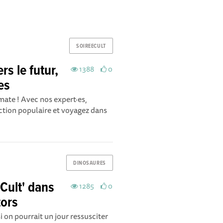
SOIREECULT
rs le futur,
1388
0
es
mate ! Avec nos expert·es,
ction populaire et voyagez dans
DINOSAURES
Cult' dans
1285
0
tors
 on pourrait un jour ressusciter