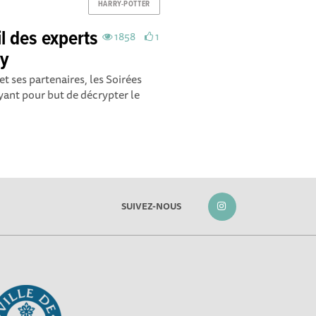
HARRY-POTTER
il des experts
1858
1
ay
t ses partenaires, les Soirées
ayant pour but de décrypter le
SUIVEZ-NOUS