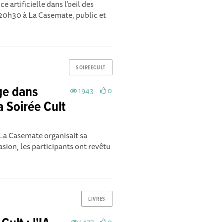
e artificielle dans l’oeil des
e 20h30 à La Casemate, public et
SOIREECULT
ge dans
1943
0
a Soirée Cult
 La Casemate organisait sa
asion, les participants ont revêtu
LIVRES
1477
0