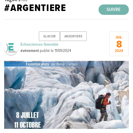
#ARGENTIERE
SUIVRE
GLACIER
ARGENTIERE
JUIL.
8
Echosciences Grenoble
événement
publié le
11/09/2024
2024