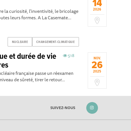
14
2026
la curiosité, l'inventivité, le bricolage
outes leurs formes. A La Casemate...
NUCLEAIRE
CHANGEMENT-CLIMATIQUE
e et durée de vie
518
NOV.
26
res
2025
ucléaire française passe un réexamen
iveau de sûreté, tirer le retour...
SUIVEZ-NOUS