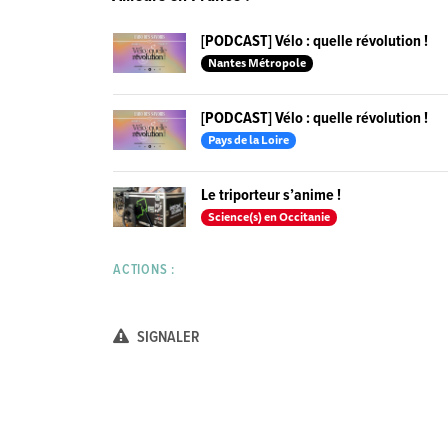
[PODCAST] Vélo : quelle révolution !
Nantes Métropole
[PODCAST] Vélo : quelle révolution !
Pays de la Loire
Le triporteur s’anime !
Science(s) en Occitanie
ACTIONS :
SIGNALER