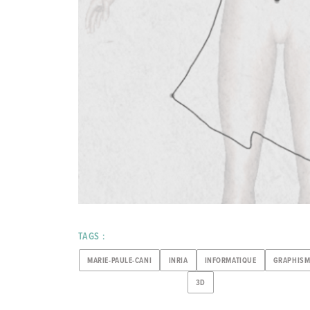
TAGS :
MARIE-PAULE-CANI
INRIA
INFORMATIQUE
GRAPHISM
3D