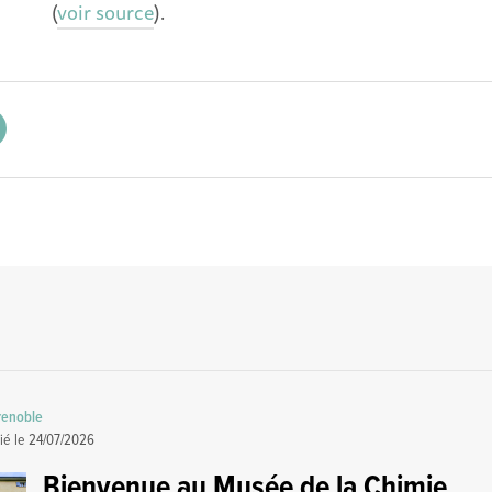
(
voir source
).
renoble
ié le
24/07/2026
Bienvenue au Musée de la Chimie