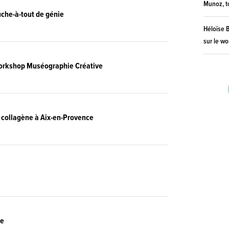
Munoz, t
uche-à-tout de génie
Héloïse B
sur le w
workshop Muséographie Créative
 collagène à Aix-en-Provence
se