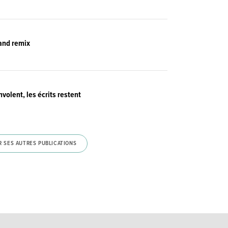
rand remix
volent, les écrits restent
R SES AUTRES PUBLICATIONS