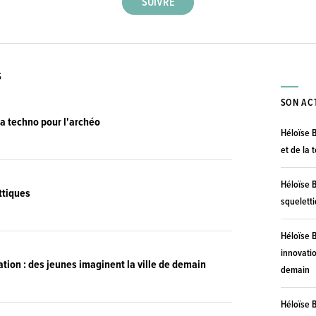
S
SON AC
la techno pour l'archéo
Héloïse B
et de la 
Héloïse B
ttiques
squelett
Héloïse B
innovatio
tion : des jeunes imaginent la ville de demain
demain
Héloïse B