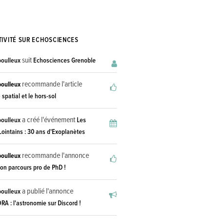
TIVITÉ SUR ECHOSCIENCES
suit
boulleux
Echosciences Grenoble
recommande l'article
boulleux
e spatial et le hors-sol
a créé l'événement
boulleux
Les
ointains : 30 ans d'Exoplanètes
recommande l'annonce
boulleux
on parcours pro de PhD !
a publié l'annonce
boulleux
A : l'astronomie sur Discord !