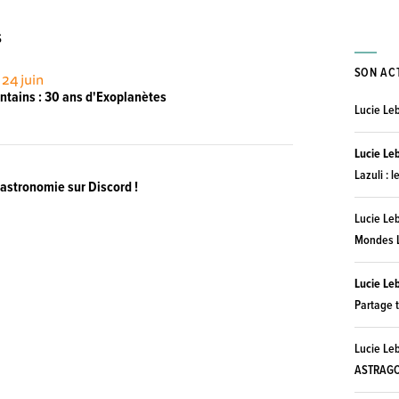
S
SON AC
 24 juin
ntains : 30 ans d'Exoplanètes
Lucie Le
Lucie Le
Lazuli : l
astronomie sur Discord !
Lucie Le
Mondes L
Lucie Le
Partage t
Lucie Le
ASTRAGOR