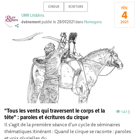
CIRQUE
ECRITURE
FÉV.
4
UMR Litt&Arts
événement
publié le
28/01/2021
dans
Humagora
2021
"Tous les vents qui traversent le corps et la
1413
tête" : paroles et écritures du cirque
Il s'agit de la première séance d'un cycle de séminaires
thématiques itinérant : Quand le cirque se raconte : paroles
et voix plurielles du...