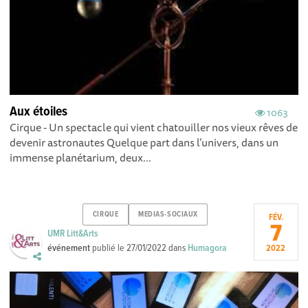
Aux étoiles
1063
Cirque - Un spectacle qui vient chatouiller nos vieux rêves de
devenir astronautes Quelque part dans l’univers, dans un
immense planétarium, deux...
CIRQUE
MEDIAS-SOCIAUX
FÉV.
7
UMR Litt&Arts
événement
publié le
27/01/2022
dans
Humagora
2022