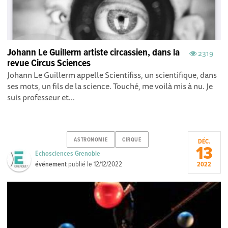
Johann Le Guillerm artiste circassien, dans la
2319
revue Circus Sciences
Johann Le Guillerm appelle Scientifiss, un scientifique, dans
ses mots, un fils de la science. Touché, me voilà mis à nu. Je
suis professeur et...
ASTRONOMIE
CIRQUE
DÉC.
13
Echosciences Grenoble
événement
publié le
12/12/2022
2022