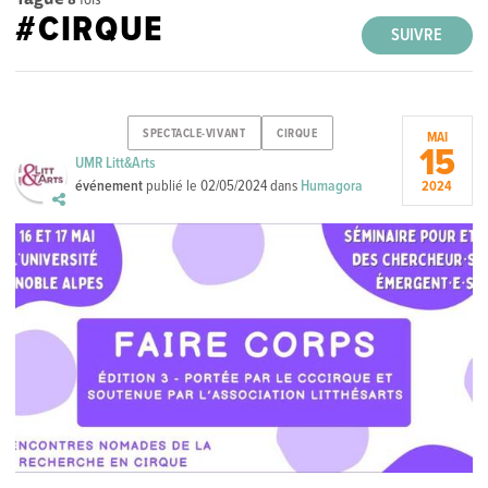
#CIRQUE
SUIVRE
SPECTACLE-VIVANT
CIRQUE
MAI
15
UMR Litt&Arts
événement
publié le
02/05/2024
dans
Humagora
2024