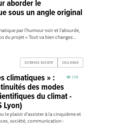
r aborder le
e sous un angle original
atique par l’humour noir et l’absurde,
éos du projet « Tout va bien changez...
SCIENCES-SOCIETE
COLLOQUE
s climatiques » :
778
ntinuités des modes
ntifiques du climat -
S Lyon)
le plaisir d’assister à la cinquième et
nces, société, communication -