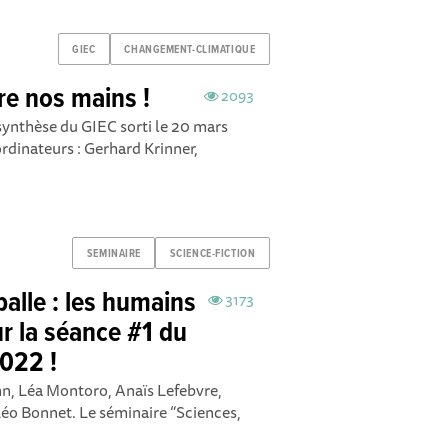
GIEC
CHANGEMENT-CLIMATIQUE
tre nos mains !
2093
synthèse du GIEC sorti le 20 mars
ordinateurs : Gerhard Krinner,
SEMINAIRE
SCIENCE-FICTION
alle : les humains
3173
ur la séance #1 du
022 !
hn, Léa Montoro, Anaïs Lefebvre,
Léo Bonnet. Le séminaire “Sciences,