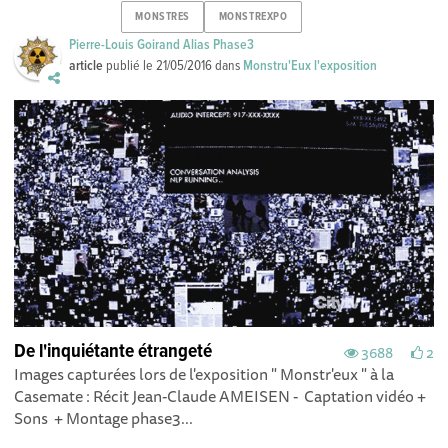
MONSTRES
MONSTREXPO
Pierre-Louis Goirand Alias Phase3
article
publié le
21/05/2016
dans
Monstru'Eux l'exposition
De l'inquiétante étrangeté
3688
2
Images capturées lors de l'exposition " Monstr'eux " à la
Casemate : Récit Jean-Claude AMEISEN - Captation vidéo +
Sons + Montage phase3...