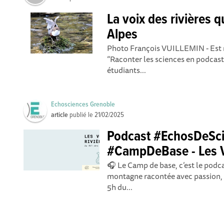
La voix des rivières qu
Alpes
Photo François VUILLEMIN - Est r
“Raconter les sciences en podcast
étudiants...
Echosciences Grenoble
article
publié le
21/02/2025
Podcast #EchosDeSci
#CampDeBase - Les V
🎧 Le Camp de base, c’est le podc
montagne racontée avec passion, d
5h du...