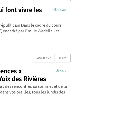
i font vivre les
1420
épublicain Dans le cadre du cours
”, encadré par Emilie Wadelle, les
MONTAGNE
ALPES
ences x
907
oix des Rivières
ast des rencontres au sommet et de la
ans vos oreilles, tous les lundis dès