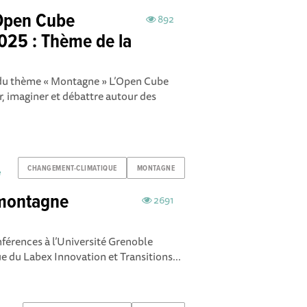
Open Cube
892
25 : Thème de la
du thème « Montagne » L’Open Cube
r, imaginer et débattre autour des
CHANGEMENT-CLIMATIQUE
MONTAGNE
e
 montagne
2691
férences à l’Université Grenoble
e du Labex Innovation et Transitions...