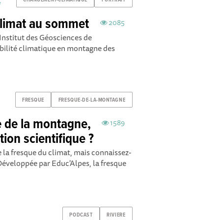
e
climat au sommet
2085
Institut des Géosciences de
abilité climatique en montagne des
FRESQUE
FRESQUE-DE-LA-MONTAGNE
ue de la montagne,
1589
tion scientifique ?
la fresque du climat, mais connaissez-
Développée par Educ'Alpes, la fresque
PODCAST
RIVIERE