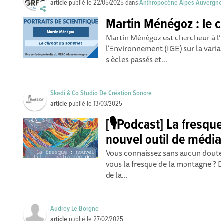
article
publié le
22/05/2025
dans
Anthropocène Alpes Auvergn
Martin Ménégoz : le 
Martin Ménégoz est chercheur à l’
l’Environnement (IGE) sur la vari
siècles passés et...
Skadi & Co Studio De Création Sonore
article
publié le
13/03/2025
[🎙️Podcast] La fresq
nouvel outil de média
Vous connaissez sans aucun doute 
vous la fresque de la montagne ? 
de la...
Audrey Le Borgne
article
publié le
27/02/2025