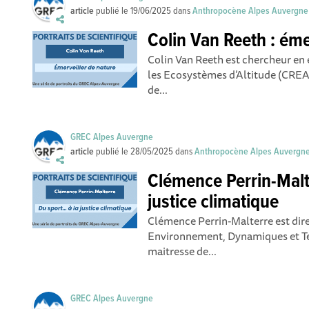
article
publié le
19/06/2025
dans
Anthropocène Alpes Auvergne
Colin Van Reeth : éme
Colin Van Reeth est chercheur en
les Ecosystèmes d’Altitude (CREA
de...
GREC Alpes Auvergne
article
publié le
28/05/2025
dans
Anthropocène Alpes Auvergn
Clémence Perrin-Malte
justice climatique
Clémence Perrin-Malterre est dire
Environnement, Dynamiques et Te
maitresse de...
GREC Alpes Auvergne