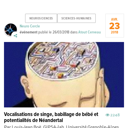
NEUROSCIENCES
SCIENCES-HUMAINES
AVR.
23
Neuro Cercle
événement
publié le
26/03/2018
dans
Atout Cerveau
2018
Vocalisations de singe, babillage de bébé et
2248
potentialités de Néandertal
Par Louis-Jean Boë, GIPSA-lab, Université Grenoble-Alpes,