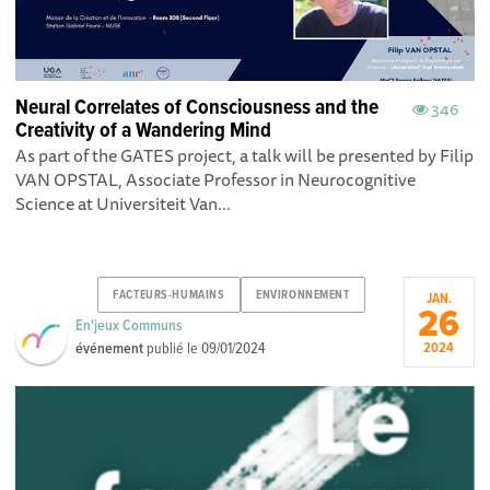
Neural Correlates of Consciousness and the
346
Creativity of a Wandering Mind
As part of the GATES project, a talk will be presented by Filip
VAN OPSTAL, Associate Professor in Neurocognitive
Science at Universiteit Van...
FACTEURS-HUMAINS
ENVIRONNEMENT
JAN.
26
En'jeux Communs
événement
publié le
09/01/2024
2024