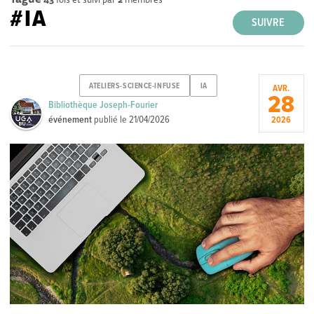
#IA
SUIVRE
ATELIERS-SCIENCE-INFUSE
IA
AVR.
28
Bibliothèque Joseph-Fourier
événement
publié le
21/04/2026
2026