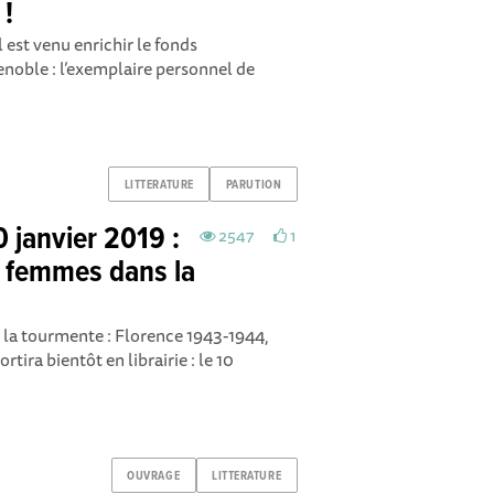
 !
 est venu enrichir le fonds
oble : l’exemplaire personnel de
LITTERATURE
PARUTION
10 janvier 2019 :
2547
1
e femmes dans la
 la tourmente : Florence 1943-1944,
ira bientôt en librairie : le 10
OUVRAGE
LITTERATURE