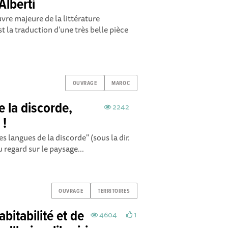
Alberti
vre majeure de la littérature
 la traduction d’une très belle pièce
OUVRAGE
MAROC
e la discorde,
2242
 !
es langues de la discorde" (sous la dir.
 regard sur le paysage...
OUVRAGE
TERRITOIRES
bitabilité et de
4604
1