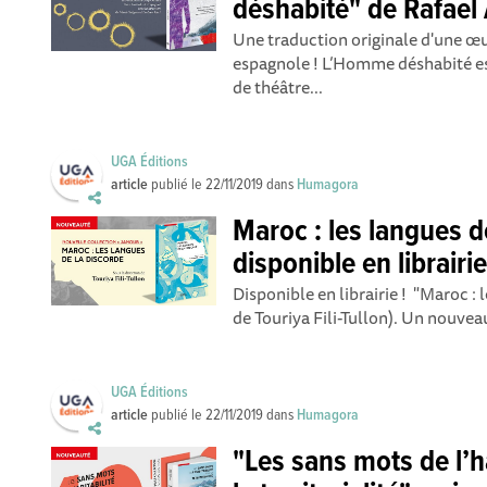
déshabité" de Rafael 
Une traduction originale d'une œu
espagnole ! L’Homme déshabité est
de théâtre...
UGA Éditions
article
publié le
22/11/2019
dans
Humagora
Maroc : les langues d
disponible en librairie
Disponible en librairie ! "Maroc : l
de Touriya Fili-Tullon). Un nouveau
UGA Éditions
article
publié le
22/11/2019
dans
Humagora
"Les sans mots de l’ha