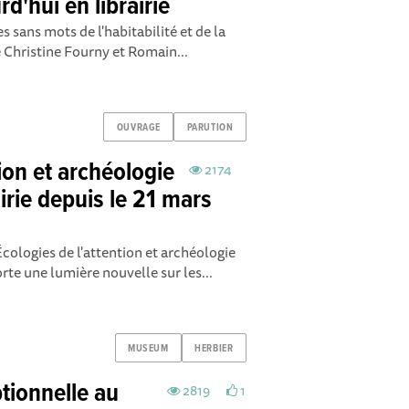
urd'hui en librairie
es sans mots de l'habitabilité et de la
ie Christine Fourny et Romain...
OUVRAGE
PARUTION
tion et archéologie
2174
irie depuis le 21 mars
 Écologies de l'attention et archéologie
te une lumière nouvelle sur les...
MUSEUM
HERBIER
tionnelle au
2819
1