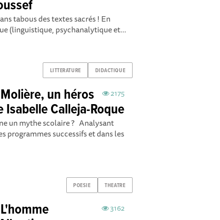
oussef
ans tabous des textes sacrés ! En
e (linguistique, psychanalytique et...
LITTERATURE
DIDACTIQUE
 "Molière, un héros
2175
e Isabelle Calleja-Roque
ne un mythe scolaire ? Analysant
les programmes successifs et dans les
POESIE
THEATRE
e "L'homme
3162