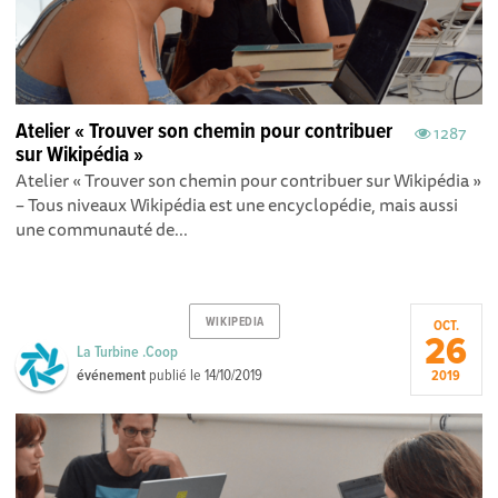
Atelier « Trouver son chemin pour contribuer
1287
sur Wikipédia »
Atelier « Trouver son chemin pour contribuer sur Wikipédia »
– Tous niveaux Wikipédia est une encyclopédie, mais aussi
une communauté de...
WIKIPEDIA
OCT.
26
La Turbine .Coop
événement
publié le
14/10/2019
2019