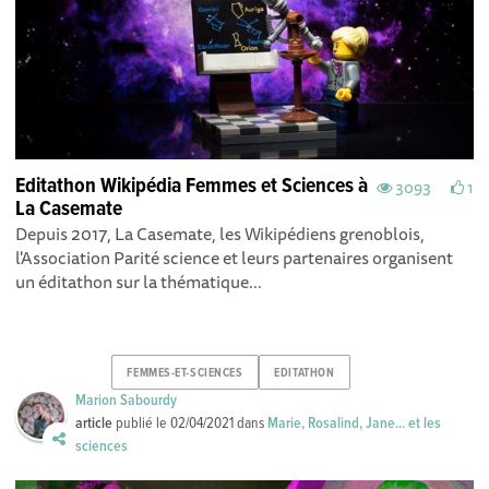
Editathon Wikipédia Femmes et Sciences à
3093
1
La Casemate
Depuis 2017, La Casemate, les Wikipédiens grenoblois,
l'Association Parité science et leurs partenaires organisent
un éditathon sur la thématique...
FEMMES-ET-SCIENCES
EDITATHON
Marion Sabourdy
article
publié le
02/04/2021
dans
Marie, Rosalind, Jane... et les
sciences