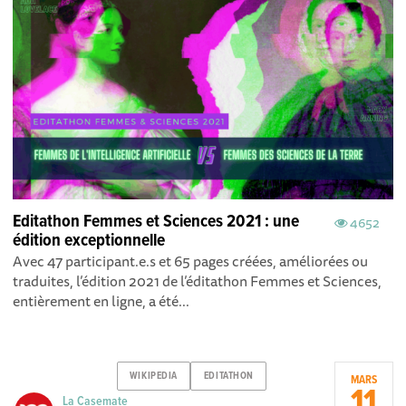
Editathon Femmes et Sciences 2021 : une
4652
édition exceptionnelle
Avec 47 participant.e.s et 65 pages créées, améliorées ou
traduites, l’édition 2021 de l’éditathon Femmes et Sciences,
entièrement en ligne, a été...
WIKIPEDIA
EDITATHON
MARS
11
La Casemate