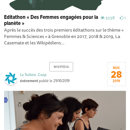
Editathon « Des Femmes engagées pour la
3238
1
planète »
Après le succès des trois premiers éditathons sur le thème «
Femmes & Sciences » à Grenoble en 2017, 2018 & 2019, La
Casemate et les Wikipédiens...
WIKIPEDIA
NOV.
28
La Turbine .Coop
événement
publié le
29/10/2019
2019