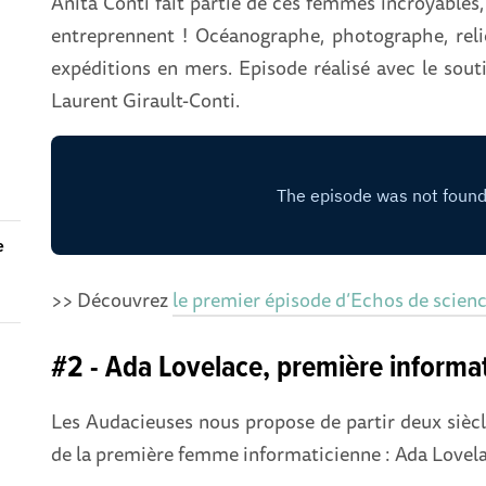
Anita Conti fait partie de ces femmes incroyables,
entreprennent ! Océanographe, photographe, relieu
expéditions en mers. Episode réalisé avec le sou
Laurent Girault-Conti.
e
>> Découvrez
le premier épisode d’Echos de scien
#2 - Ada Lovelace, première informa
Les Audacieuses nous propose de partir deux siècle
de la première femme informaticienne : Ada Lovela