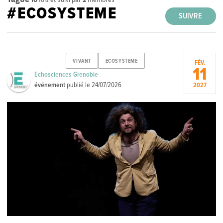
#ECOSYSTEME
SUIVRE
VIVANT
ECOSYSTEME
FÉV.
11
Echosciences Grenoble
événement
publié le
24/07/2026
2027