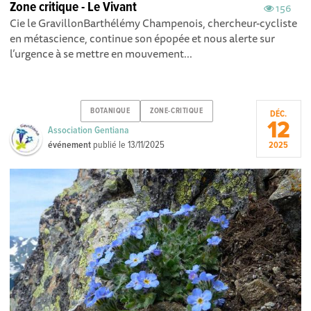
Zone critique - Le Vivant
156
Cie le GravillonBarthélémy Champenois, chercheur-cycliste
en métascience, continue son épopée et nous alerte sur
l’urgence à se mettre en mouvement...
BOTANIQUE
ZONE-CRITIQUE
DÉC.
12
Association Gentiana
événement
publié le
13/11/2025
2025