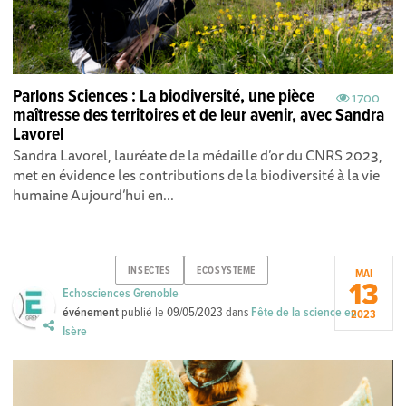
Parlons Sciences : La biodiversité, une pièce
1700
maîtresse des territoires et de leur avenir, avec Sandra
Lavorel
Sandra Lavorel, lauréate de la médaille d’or du CNRS 2023,
met en évidence les contributions de la biodiversité à la vie
humaine Aujourd’hui en...
INSECTES
ECOSYSTEME
MAI
13
Echosciences Grenoble
événement
publié le
09/05/2023
dans
Fête de la science en
2023
Isère