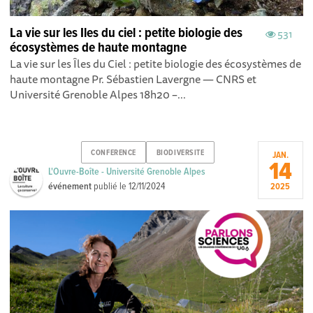
La vie sur les Iles du ciel : petite biologie des
531
écosystèmes de haute montagne
La vie sur les Îles du Ciel : petite biologie des écosystèmes de
haute montagne Pr. Sébastien Lavergne — CNRS et
Université Grenoble Alpes 18h20 –...
CONFERENCE
BIODIVERSITE
JAN.
14
L'Ouvre-Boîte - Université Grenoble Alpes
événement
publié le
12/11/2024
2025