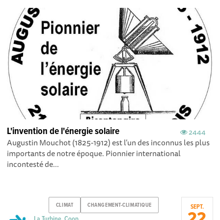
L'invention de l'énergie solaire
2444
Augustin Mouchot (1825-1912) est l’un des inconnus les plus
importants de notre époque. Pionnier international
incontesté de...
CLIMAT
CHANGEMENT-CLIMATIQUE
SEPT.
22
La Turbine .Coop