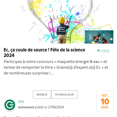
Ec, ça coule de source ! Fête de la science
2353
2024
Participez à notre concours « maquette énergie & eau » et
tentez de remporter le titre « Graine(s) d'expert.e(s) Ec » et
de nombreuses surprises !...
ENERGIE
HYDRAULIQUE
OCT.
10
GEG
événement
publié le
27/06/2024
2024