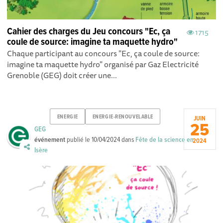
Cahier des charges du Jeu concours "Ec, ça
1715
coule de source: imagine ta maquette hydro"
Chaque participant au concours "Ec, ça coule de source:
imagine ta maquette hydro" organisé par Gaz Electricité
Grenoble (GEG) doit créer une...
ENERGIE
ENERGIE-RENOUVELABLE
JUIN
25
GEG
événement
publié le
10/04/2024
dans
Fête de la science en
2024
Isère