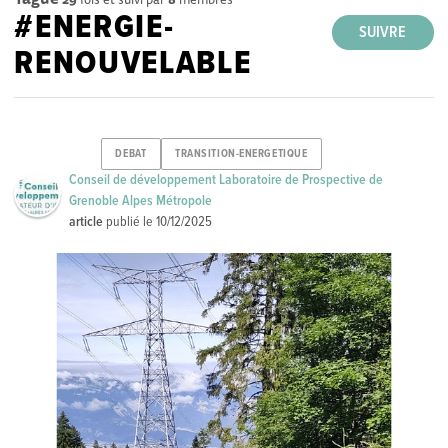
#ENERGIE-
SUIVRE
RENOUVELABLE
DEBAT
TRANSITION-ENERGETIQUE
Conseil de développement Laboratoire de Prospective de
Grenoble Alpes Métropole
article
publié le
10/12/2025