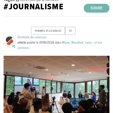
#JOURNALISME
SUIVRE
FEMMES-ET-SCIENCES
TV
Territoire de sciences
article
publié le
01/06/2026
dans
Marie, Rosalind, Jane... et les
sciences