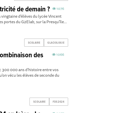
ricité de demain ?
1076
a vingtaine d'élèves du lycée Vincent
es portes du G2Elab, sur la Presqu'île...
SCOLAIRE
GLACIOLOGIE
combinaison des
1066
c 300 000 ans d'histoire entre vos
qu'on vécu les élèves de seconde du
SCOLAIRE
FDS2024