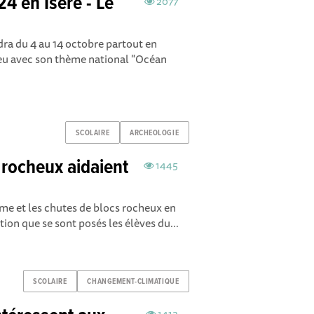
24 en Isère - Le
2077
dra du 4 au 14 octobre partout en
bleu avec son thème national "Océan
SCOLAIRE
ARCHEOLOGIE
 rocheux aidaient
1445
aume et les chutes de blocs rocheux en
ion que se sont posés les élèves du...
SCOLAIRE
CHANGEMENT-CLIMATIQUE
1413