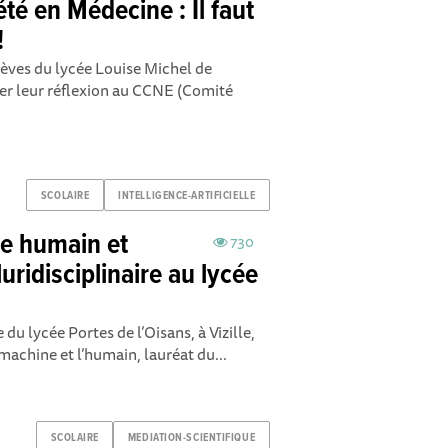
été en Médecine : Il faut
!
lèves du lycée Louise Michel de
ter leur réflexion au CCNE (Comité
SCOLAIRE
INTELLIGENCE-ARTIFICIELLE
tre humain et
730
uridisciplinaire au lycée
du lycée Portes de l’Oisans, à Vizille,
 machine et l’humain, lauréat du...
SCOLAIRE
MEDIATION-SCIENTIFIQUE