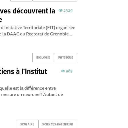
èves découvrent la
2329
e
’Initiative Territoriale (FIT) organisée
 la DAAC du Rectorat de Grenoble ...
BIOLOGIE
PHYSIQUE
ens à l'Institut
989
quelle est la différence entre
n mesure un neurone ? Autant de
SCOLAIRE
SCIENCES-INGENIEUR