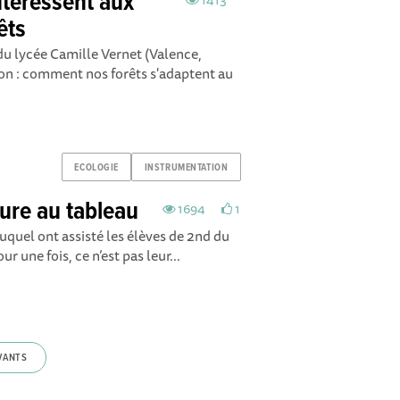
ntéressent aux
êts
du lycée Camille Vernet (Valence,
n : comment nos forêts s'adaptent au
ECOLOGIE
INSTRUMENTATION
ure au tableau
1694
1
auquel ont assisté les élèves de 2nd du
 une fois, ce n’est pas leur...
VANTS